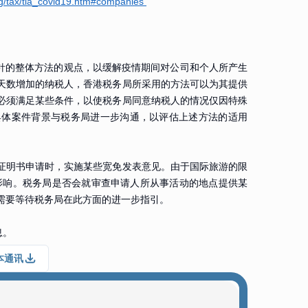
ng/tax/tia_covid19.htm#companies
方针的整体方法的观点，以缓解疫情期间对公司和个人所产生
天数增加的纳税人，香港税务局所采用的方法可以为其提供
必须满足某些条件，以使税务局同意纳税人的情况仅因特殊
具体案件背景与税务局进一步沟通，以评估上述方法的适用
证明书申请时，实施某些宽免发表意见。由于国际旅游的限
影响。税务局是否会就审查申请人所从事活动的地点提供某
需要等待税务局在此方面的进一步指引。
息。
本通讯