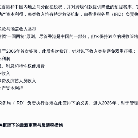
A在香港和中国内地之间分配征税权，并对跨境付款提供降低的预提税率
动产资本利得，每类收入均有特定救济机制，由香港税务局（IRD）负责
条款与涵盖收入类型
A遵循“一国两制”原则。尽管香港是中国的一部分，但它保持独立的税收管
排于2006年首次签署，此后多次修订，针对以下收入类别避免双重征税：
业利润
股息、利息和特许权使用费
业收入
董事费及演艺人员收入
不动产资本利得
税务局（IRD）负责执行香港在此安排下的义务。进入2026年，对于管
DTA框架下的最新更新与反避税措施