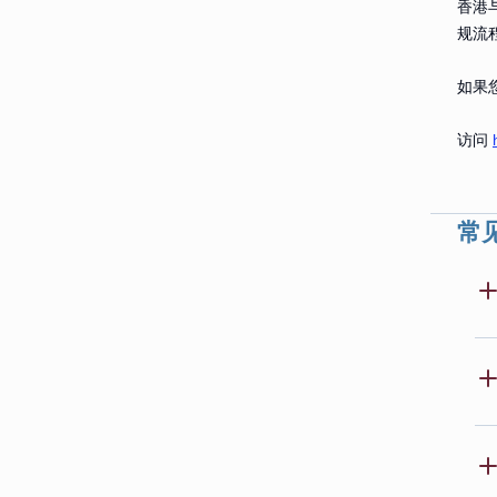
香港
规流
如果
访问
常