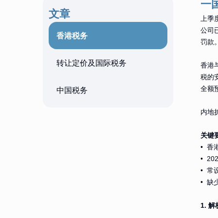
一
文章
上季
公司
香港税务
罚款
转让定价及国际税务
香港
税的
全额
中国税务
内地
关键
• 
• 
• 
• 
1. 