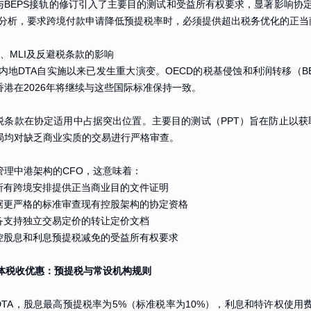
与BEPS接轨的修订引入了主要目的测试和受益所有权要求，显著影响协
”分析，要求跨境付款申请降低预提税率时，必须提供超出税务优化的正当
S、MLI及反避税条款的影响
-内地DTA自实施以来已发生重大演变。OECD的税基侵蚀和利润转移（B
香港在2026年将继续与这些国际标准保持一致。
税条款在协定适用中占据突出位置。主要目的测试（PPT）旨在防止以获
局均对缺乏商业实质的交易进行严格审查。
管理中港架构的CFO，这意味着：
为所有跨境安排提供正当商业目的文件证明
根据更严格的标准审查现有控股架构的协定资格
准备支持独立交易定价的转让定价文档
监控股息和利息预提税减免的受益所有权要求
 具体税收优惠：预提税与常设机构规则
DTA，股息最高预提税率为5%（标准税率为10%），利息和特许权使用