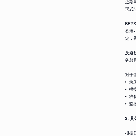
近期
形式
BEP
香港
定，
反避
务总
对于
• 
• 
• 
• 
3.
根据