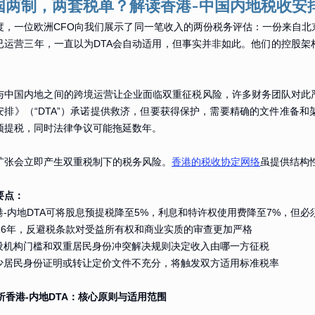
国两制，两套税单？解读香港-中国内地税收安排
度，一位欧洲CFO向我们展示了同一笔收入的两份税务评估：一份来自
已运营三年，一直以为DTA会自动适用，但事实并非如此。他们的控股
。
与中国内地之间的跨境运营让企业面临双重征税风险，许多财务团队对此
安排》（“DTA”）承诺提供救济，但要获得保护，需要精确的文件准备
预提税，同时法律争议可能拖延数年。
扩张会立即产生双重税制下的税务风险。
香港的税收协定网络
虽提供结构
要点：
香港-内地DTA可将股息预提税降至5%，利息和特许权使用费降至7%，但
2026年，反避税条款对受益所有权和商业实质的审查更加严格
常设机构门槛和双重居民身份冲突解决规则决定收入由哪一方征税
缺少居民身份证明或转让定价文件不充分，将触发双方适用标准税率
解析香港-内地DTA：核心原则与适用范围