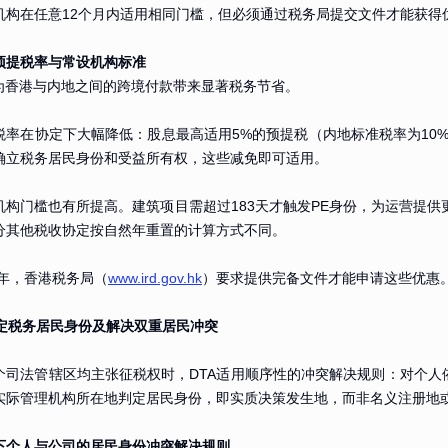
机构在任意12个月内适用相同门槛，但必须通过税务局提交文件才能获得
预提税率与常设机构标准
A为香港与内地之间的跨境付款带来显著税务节省。
税率在协定下大幅降低：股息最高适用5%的预提税（内地标准税率为10%
确立税务居民身份和受益所有权，这些减免即可适用。
机构门槛也有所提高。建筑项目需超过183天才触发PE身份，为运营提供更
分其他税收协定按自然年重置的计算方式不同。
6年，香港税务局（
www.ird.gov.hk
）要求提供完备文件才能申请这些优惠
 判定税务居民身份及解决双重居民冲突
个司法管辖区均主张征税权时，DTA适用顺序性的冲突解决规则：对个
实际管理机构所在地判定居民身份，即实质决策发生地，而非名义注册地或
A下个人与公司的居民身份冲突解决规则