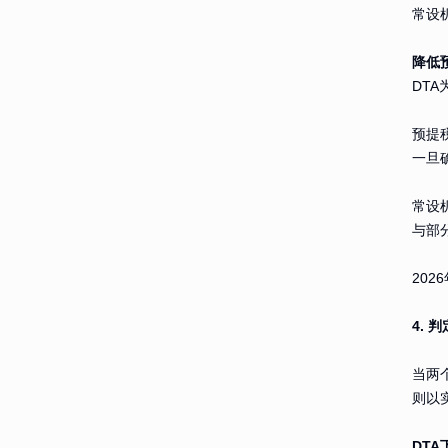
常设
降低
DT
预提
一旦
常设
与部
202
4.
当两
则以
DT