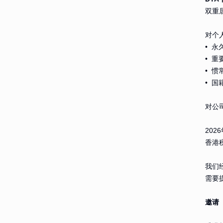
双重
对个
• 永
• 
• 惯
• 国
对公
20
香港
我们
需要
邀请