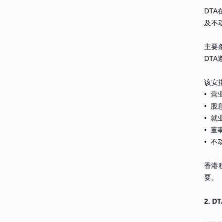
DT
及不
主要
DT
该安
• 营
• 
• 就
• 
• 
香港
要。
2. 