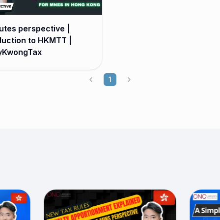
utes perspective |
duction to HKMTT |
yKwongTax
1