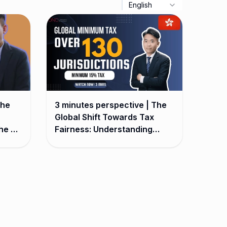
English
The
3 minutes perspective | The
Global Shift Towards Tax
the G7
Fairness: Understanding
x
GloBE | Henrykwongtax