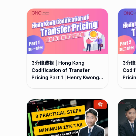
3分鐘透視 | Hong Kong
3分鐘透
Codification of Transfer
Codif
Pricing Part 1 | Henry Kwong
Prici
Tax
Tax