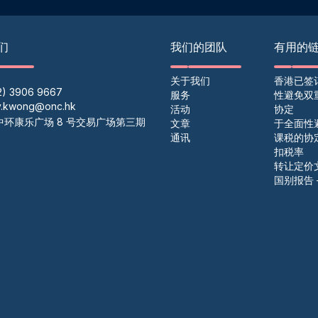
们
我们的团队
有用的
关于我们
香港已签
2) 3906 9667
服务
性避免双
y.kwong@onc.hk
活动
协定
中环康乐广场 8 号交易广场第三期
文章
于全面性
通讯
课税的协
扣税率
转让定价
国别报告 