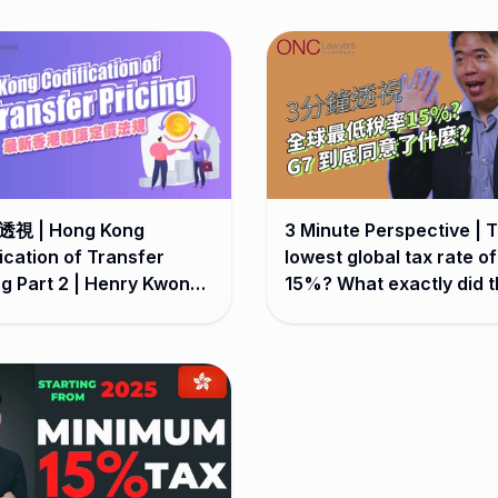
視 | Hong Kong
3 Minute Perspective | 
ication of Transfer
lowest global tax rate of
ng Part 2 | Henry Kwong
15%? What exactly did 
agree? | HenryKwongTa