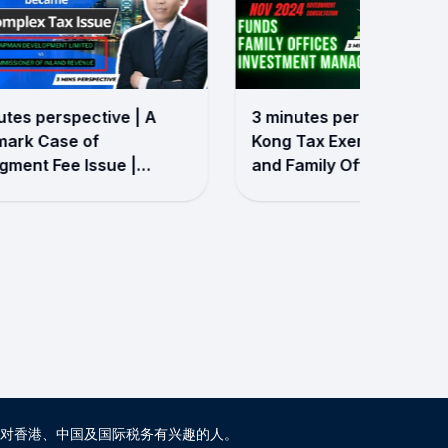
utes perspective | A
3 minutes perspective |
ark Case of
Kong Tax Exemption on 
ment Fee Issue |
and Family Office (Part 2)
yKwongTax
HenryKwongTax
对香港、中国及国际税务有兴趣的人。