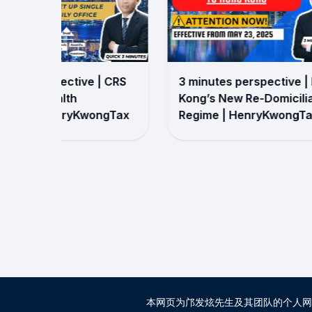
nutes perspective | CRS
3 minutes perspective |
: Legal Wealth
Kong’s New Re-Domicili
ection | HenryKwongTax
Regime | HenryKwongT
本网页为邝发炫先生及其团队的个人网