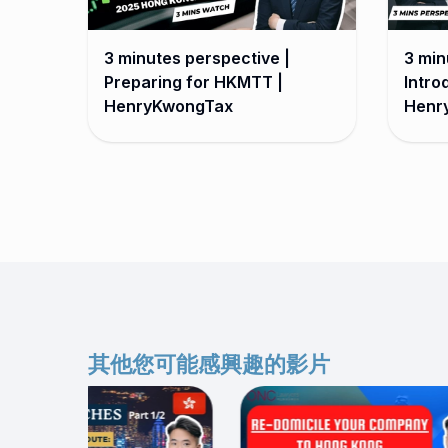
3 minutes perspective |
3 min
Preparing for HKMTT |
Intro
HenryKwongTax
Henr
其他您可能感興趣的影片