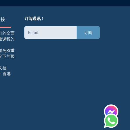
订阅通讯！
链接
订阅
订的全面
重课税的
避免双重
定下的预
文档
– 香港