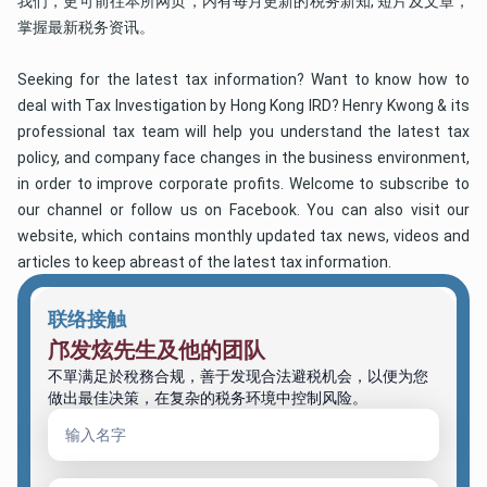
我们，更可前往本所网页，内有每月更新的税务新知, 短片及文章，
掌握最新税务资讯。 
Seeking for the latest tax information? Want to know how to 
deal with Tax Investigation by Hong Kong IRD? Henry Kwong & its 
professional tax team will help you understand the latest tax 
policy, and company face changes in the business environment, 
in order to improve corporate profits. Welcome to subscribe to 
our channel or follow us on Facebook. You can also visit our 
website, which contains monthly updated tax news, videos and 
articles to keep abreast of the latest tax information. 
联络接触
邝发炫先生及他的团队
不單满足於稅務合规，善于发现合法避税机会，以便为您
做出最佳决策，在复杂的税务环境中控制风险。