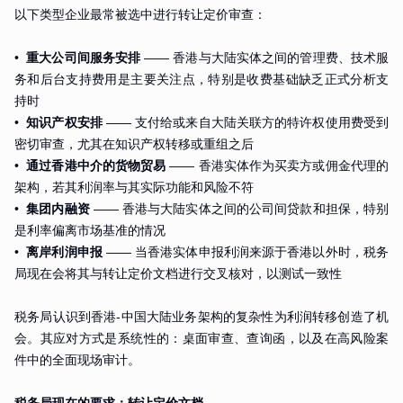
以下类型企业最常被选中进行转让定价审查：
•
重大公司间服务安排
—— 香港与大陆实体之间的管理费、技术服
务和后台支持费用是主要关注点，特别是收费基础缺乏正式分析支
持时
•
知识产权安排
—— 支付给或来自大陆关联方的特许权使用费受到
密切审查，尤其在知识产权转移或重组之后
•
通过香港中介的货物贸易
—— 香港实体作为买卖方或佣金代理的
架构，若其利润率与其实际功能和风险不符
•
集团内融资
—— 香港与大陆实体之间的公司间贷款和担保，特别
是利率偏离市场基准的情况
•
离岸利润申报
—— 当香港实体申报利润来源于香港以外时，税务
局现在会将其与转让定价文档进行交叉核对，以测试一致性
税务局认识到香港-中国大陆业务架构的复杂性为利润转移创造了机
会。其应对方式是系统性的：桌面审查、查询函，以及在高风险案
件中的全面现场审计。
税务局现在的要求：转让定价文档